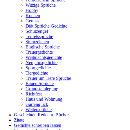
Witzige Sprüche
Hobby
Kochen
Genuss
Diät Sprüche Gedichte
Schutzengel
Teufelssprüche
Sternzeichen
Englische Sprüche
Trauergedichte
Weihnachtsgedichte
Neujahrsgedichte
Sportgedichte
Tiergedichte
Trauer um Tiere Sprüche
Bauen Sprüche
Grundsteinlegung
Richtfest
Haus und Wohnung
Gartenglück
Wettersprüche
Geschichten Reden u. Bücher
Zitate
Gedichte schreiben lassen