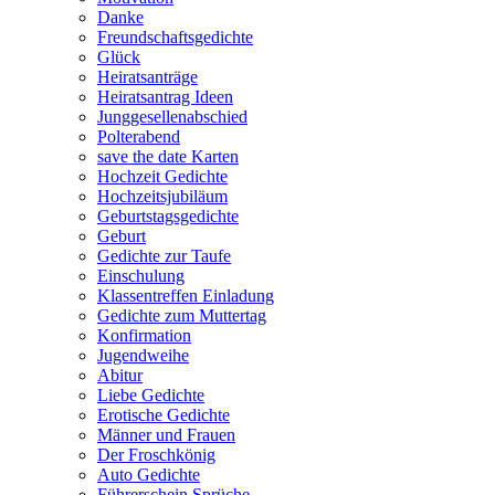
Danke
Freundschaftsgedichte
Glück
Heiratsanträge
Heiratsantrag Ideen
Junggesellenabschied
Polterabend
save the date Karten
Hochzeit Gedichte
Hochzeitsjubiläum
Geburtstagsgedichte
Geburt
Gedichte zur Taufe
Einschulung
Klassentreffen Einladung
Gedichte zum Muttertag
Konfirmation
Jugendweihe
Abitur
Liebe Gedichte
Erotische Gedichte
Männer und Frauen
Der Froschkönig
Auto Gedichte
Führerschein Sprüche