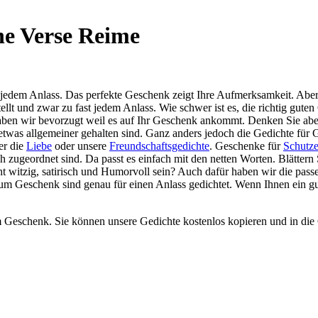
e Verse Reime
edem Anlass. Das perfekte Geschenk zeigt Ihre Aufmerksamkeit. Aber w
llt und zwar zu fast jedem Anlass. Wie schwer ist es, die richtig g
en wir bevorzugt weil es auf Ihr Geschenk ankommt. Denken Sie aber
etwas allgemeiner gehalten sind. Ganz anders jedoch die Gedichte f
er die
Liebe
oder unsere
Freundschaftsgedichte
. Geschenke für
Schutze
 zugeordnet sind. Da passt es einfach mit den netten Worten. Blättern
cht witzig, satirisch und Humorvoll sein? Auch dafür haben wir die p
m Geschenk sind genau für einen Anlass gedichtet. Wenn Ihnen ein gut
m Geschenk. Sie können unsere Gedichte kostenlos kopieren und in die 