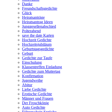
Danke
Freundschaftsgedichte
Glück
Heiratsanträge
Heiratsantrag Ideen
Junggesellenabschied
Polterabend
save the date Karten
Hochzeit Gedichte
Hochzeitsjubiläum
Geburtstagsgedichte
Geburt
Gedichte zur Taufe
Einschulung
Klassentreffen Einladung
Gedichte zum Muttertag
Konfirmation
Jugendweihe
Abitur
Liebe Gedichte
Erotische Gedichte
Männer und Frauen
Der Froschkönig
Auto Gedichte
Führerschein Sprüche