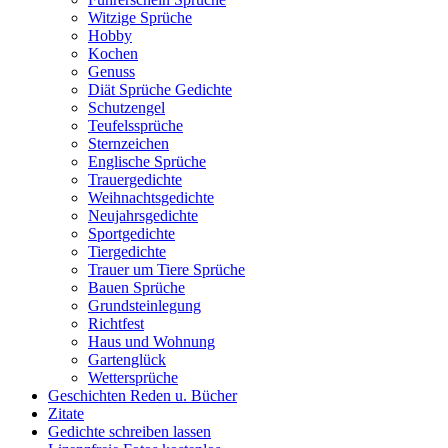
Witzige Sprüche
Hobby
Kochen
Genuss
Diät Sprüche Gedichte
Schutzengel
Teufelssprüche
Sternzeichen
Englische Sprüche
Trauergedichte
Weihnachtsgedichte
Neujahrsgedichte
Sportgedichte
Tiergedichte
Trauer um Tiere Sprüche
Bauen Sprüche
Grundsteinlegung
Richtfest
Haus und Wohnung
Gartenglück
Wettersprüche
Geschichten Reden u. Bücher
Zitate
Gedichte schreiben lassen