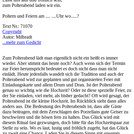
zum Polterabend laden wir ein.
Poltern und Feiern am .... ....Uhr wo.....?
Text Nr.: 71070
Copyright
Autor: Milbradt
...mehr zum Gedicht
Zum Polterabend lädt man eigentlich nicht ein heißt es immer
wieder. Aber stimmt das heute noch? Auch wenn sich der Termin
zur Feier herumspricht bedeutet es doch nicht dass man nicht
einlädt. Heute jedenfalls wandelt sich die Tradition und auch der
Polterabend wird zur geplanten und gut organisierten Feier mit
Einladungskarte und allem Drum und Dran. Ist der Polterabend
genau so wichtig wie die Hochzeit? Oder ist diese spezielle Feier, zu
der Sie einladen, viel mehr, als bisher gedacht? Oft wird gesagt, der
Polterabend ist die kleine Hochzeit. Im Rückblick sieht dann alles
anders aus. Die Bedeutung des Polterabends ist, dass alle Gäste
dazu beitragen, mit dem Zerschlagen des Porzellans gute Geiser zu
beschwören und die bösen fern zu halten. Das Glück wird mit
diesem Ritual fast gezwungen, doch bitte für das Hochzeitspaar zur
Stelle zu sein. Wo es laut, lustig und fröhlich zugeht, hat das Glück
zu zweit eine Chance. Laden Sie in diesem Sinne mit unserem