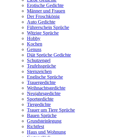
Erotische Gedichte
Männer und Frauen
Der Froschkönig
Auto Gedichte
Führerschein Sprüche
Witzige Sprüche
Hobby
Kochen
Genuss
Diät Sprüche Gedichte
Schutzengel
Teufelssprüche
Sternzeichen
Englische Sprüche
Trauergedichte
Weihnachtsgedichte
Neujahrsgedichte
Sportgedichte
Tiergedichte
Trauer um Tiere Sprüche
Bauen Sprüche
Grundsteinlegung
Richtfest
Haus und Wohnung