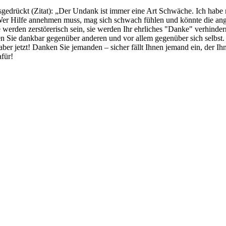
gedrückt (Zitat): „Der Undank ist immer eine Art Schwäche. Ich habe
Wer Hilfe annehmen muss, mag sich schwach fühlen und könnte die a
erden zerstörerisch sein, sie werden Ihr ehrliches "Danke" verhindern
ien Sie dankbar gegenüber anderen und vor allem gegenüber sich selbst
r jetzt! Danken Sie jemanden – sicher fällt Ihnen jemand ein, der Ihn
für!