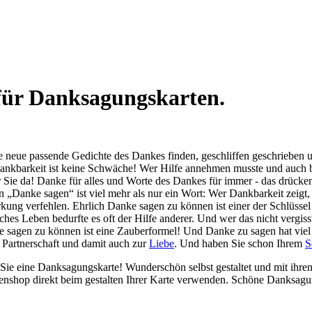
für Danksagungskarten.
e neue passende Gedichte des Dankes finden, geschliffen geschrieben 
 Dankbarkeit ist keine Schwäche! Wer Hilfe annehmen musste und auch
r Sie da! Danke für alles und Worte des Dankes für immer - das drücke
n „Danke sagen“ ist viel mehr als nur ein Wort: Wer Dankbarkeit zeigt
kung verfehlen. Ehrlich Danke sagen zu können ist einer der Schlüsse
hes Leben bedurfte es oft der Hilfe anderer. Und wer das nicht vergis
sagen zu können ist eine Zauberformel! Und Danke zu sagen hat viel
e Partnerschaft und damit auch zur
Liebe
. Und haben Sie schon Ihrem
S
e eine Danksagungskarte! Wunderschön selbst gestaltet und mit ihren l
enshop direkt beim gestalten Ihrer Karte verwenden. Schöne Danksagu