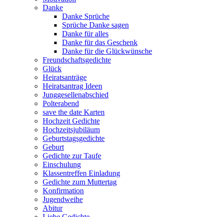
Danke
Danke Sprüche
Sprüche Danke sagen
Danke für alles
Danke für das Geschenk
Danke für die Glückwünsche
Freundschaftsgedichte
Glück
Heiratsanträge
Heiratsantrag Ideen
Junggesellenabschied
Polterabend
save the date Karten
Hochzeit Gedichte
Hochzeitsjubiläum
Geburtstagsgedichte
Geburt
Gedichte zur Taufe
Einschulung
Klassentreffen Einladung
Gedichte zum Muttertag
Konfirmation
Jugendweihe
Abitur
Liebe Gedichte