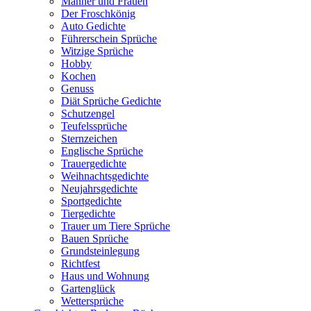
Männer und Frauen
Der Froschkönig
Auto Gedichte
Führerschein Sprüche
Witzige Sprüche
Hobby
Kochen
Genuss
Diät Sprüche Gedichte
Schutzengel
Teufelssprüche
Sternzeichen
Englische Sprüche
Trauergedichte
Weihnachtsgedichte
Neujahrsgedichte
Sportgedichte
Tiergedichte
Trauer um Tiere Sprüche
Bauen Sprüche
Grundsteinlegung
Richtfest
Haus und Wohnung
Gartenglück
Wettersprüche