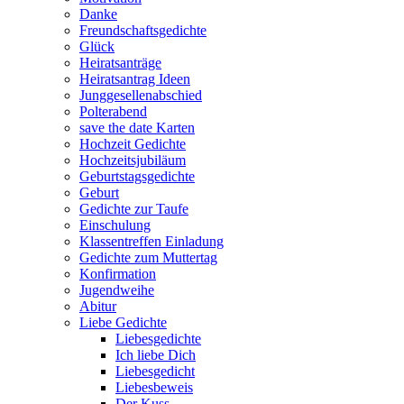
Danke
Freundschaftsgedichte
Glück
Heiratsanträge
Heiratsantrag Ideen
Junggesellenabschied
Polterabend
save the date Karten
Hochzeit Gedichte
Hochzeitsjubiläum
Geburtstagsgedichte
Geburt
Gedichte zur Taufe
Einschulung
Klassentreffen Einladung
Gedichte zum Muttertag
Konfirmation
Jugendweihe
Abitur
Liebe Gedichte
Liebesgedichte
Ich liebe Dich
Liebesgedicht
Liebesbeweis
Der Kuss