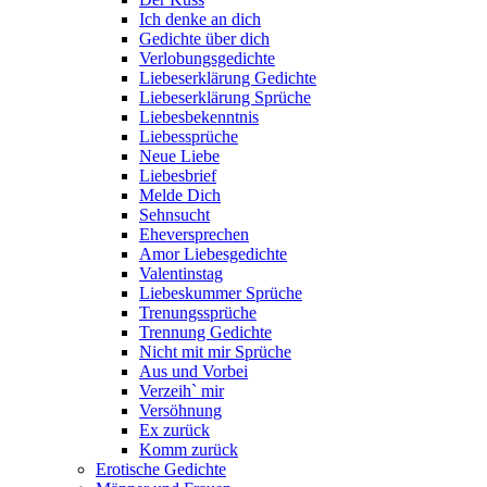
Ich denke an dich
Gedichte über dich
Verlobungsgedichte
Liebeserklärung Gedichte
Liebeserklärung Sprüche
Liebesbekenntnis
Liebessprüche
Neue Liebe
Liebesbrief
Melde Dich
Sehnsucht
Eheversprechen
Amor Liebesgedichte
Valentinstag
Liebeskummer Sprüche
Trenungssprüche
Trennung Gedichte
Nicht mit mir Sprüche
Aus und Vorbei
Verzeih` mir
Versöhnung
Ex zurück
Komm zurück
Erotische Gedichte