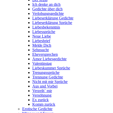
Ich denke an dich
Gedichte über dich
Verlobungsgedichte
Liebeserklärung Gedichte
Liebeserklärung Sprüche
Liebesbekenntnis
Liebessprüche
Neue Liebe
Liebesbrief
Melde Dich
Sehnsucht
Eheversprechen
Amor Liebesgedichte
Valentinstag
Liebeskummer Sprüche
Trenungssprüche
Trennung Gedichte
Nicht mit mir Sprüche
Aus und Vorbei
Verzeih` mir
Versöhnung
Ex zurück
Komm zurück
Erotische Gedichte