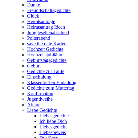
Danke
Freundschaftsgedichte
Glück
Heiratsanträge
Heiratsantrag Ideen
Junggesellenabschied
Polterabend
save the date Karten
Hochzeit Gedichte
Hochzeitsjubiläum
Geburtstagsgedichte
Geburt
Gedichte zur Taufe
Einschulung
Klassentreffen Einladung
Gedichte zum Muttertag
Konfirmation
Jugendweihe
Abitur
Liebe Gedichte
Liebesgedichte
Ich liebe Dich
Liebesgedicht
Liebesbeweis
Der Kuss