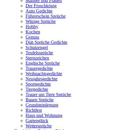
Männer und Frauen
Der Froschkönig
Auto Gedichte
Führerschein Sprüche
Witzige Sprüche
Hobby
Kochen
Genuss
Diät Sprüche Gedichte
Schutzengel
Teufelssprüche
Sternzeichen
Englische Sprüche
Trauergedichte
Weihnachtsgedichte
Neujahrsgedichte
Sportgedichte
Tiergedichte
Trauer um Tiere Sprüche
Bauen Sprüche
Grundsteinlegung
Richtfest
Haus und Wohnung
Gartenglück
Wettersprüche