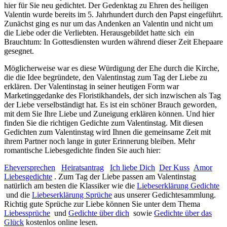
hier für Sie neu gedichtet. Der Gedenktag zu Ehren des heiligen
Valentin wurde bereits im 5. Jahrhundert durch den Papst eingeführt.
Zunächst ging es nur um das Andenken an Valentin und nicht um
die Liebe oder die Verliebten. Herausgebildet hatte sich ein
Brauchtum: In Gottesdiensten wurden während dieser Zeit Ehepaare
gesegnet.
Möglicherweise war es diese Würdigung der Ehe durch die Kirche,
die die Idee begründete, den Valentinstag zum Tag der Liebe zu
erklären. Der Valentinstag in seiner heutigen Form war
Marketinggedanke des Floristikhandels, der sich inzwischen als Tag
der Liebe verselbständigt hat. Es ist ein schöner Brauch geworden,
mit dem Sie Ihre Liebe und Zuneigung erklären können. Und hier
finden Sie die richtigen Gedichte zum Valentinstag. Mit diesen
Gedichten zum Valentinstag wird Ihnen die gemeinsame Zeit mit
ihrem Partner noch lange in guter Erinnerung bleiben. Mehr
romantische Liebesgedichte finden Sie auch hier:
Eheversprechen
Heiratsantrag
Ich liebe Dich
Der Kuss
Amor
Liebesgedichte
. Zum Tag der Liebe passen am Valentinstag
natürlich am besten die Klassiker wie die
Liebeserklärung Gedichte
und die
Liebeserklärung Sprüche
aus unserer Gedichtesammlung.
Richtig gute Sprüche zur Liebe können Sie unter dem Thema
Liebessprüche
und
Gedichte über dich
sowie
Gedichte über das
Glück
kostenlos online lesen.