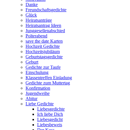
Danke
Freundschaftsgedichte
Glück
Heiratsanträge
Heiratsantrag Ideen
Junggesellenabschied
Polterabend
save the date Karten
Hochzeit Gedichte
Hochzeitsjubiläum
Geburtstagsgedichte
Geburt
Gedichte zur Taufe
Einschulung
Klassentreffen Einladung
Gedichte zum Muttertag
Konfirmation
Jugendweihe
Abitur
Liebe Gedichte
Liebesgedichte
Ich liebe Dich
Liebesgedicht
Liebesbeweis
Der Kuss