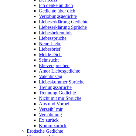
Ich denke an dich
Gedichte über dich
Verlobungsgedichte
Liebeserklärung Gedichte
Liebeserklärung Sprüche
Liebesbekenntnis
Liebessprüche
Neue Liebe
Liebesbrief
Melde Dich
Sehnsucht
Eheversprechen
Amor Liebesgedichte
Valentinstag
Liebeskummer Sprüche
Trenungssprüche
Trennung Gedichte
Nicht mit mir Sprüche
Aus und Vorbei
Verzeih` mir
Versöhnung
Ex zurück
Komm zurück
Erotische Gedichte