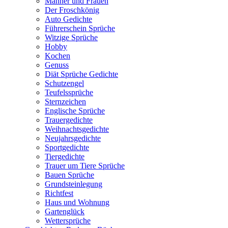
Männer und Frauen
Der Froschkönig
Auto Gedichte
Führerschein Sprüche
Witzige Sprüche
Hobby
Kochen
Genuss
Diät Sprüche Gedichte
Schutzengel
Teufelssprüche
Sternzeichen
Englische Sprüche
Trauergedichte
Weihnachtsgedichte
Neujahrsgedichte
Sportgedichte
Tiergedichte
Trauer um Tiere Sprüche
Bauen Sprüche
Grundsteinlegung
Richtfest
Haus und Wohnung
Gartenglück
Wettersprüche